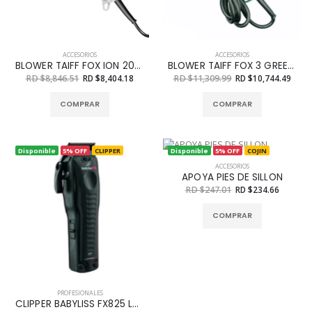
ACCESORIOS
ACCESORIOS
BLOWER TAIFF FOX ION 2000
BLOWER TAIFF FOX 3 GREEN 2200W
RD $8,846.51
RD $8,404.18
RD $11,309.99
RD $10,744.49
COMPRAR
COMPRAR
Disponible
5% OFF
CLIPPER
Disponible
5% OFF
COJIN
ACCESORIOS
APOYA PIES DE SILLON
RD $247.01
RD $234.66
COMPRAR
PROFESIONALES
CLIPPER BABYLISS FX825 LO-PRO