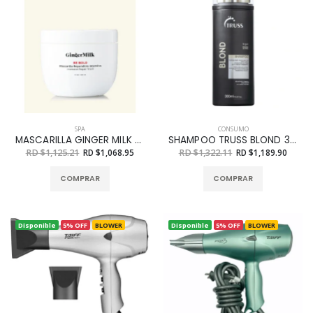
SPA
CONSUMO
MASCARILLA GINGER MILK RESTRUCTURANTE 16 OZ
SHAMPOO TRUSS BLOND 300ML
RD $1,125.21
RD $1,068.95
RD $1,322.11
RD $1,189.90
COMPRAR
COMPRAR
Disponible
5% OFF
BLOWER
Disponible
5% OFF
BLOWER