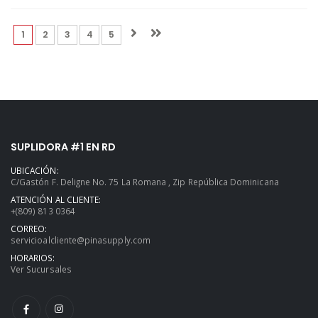
(current)
(current)
(current)
(current)
(current)
1
2
3
4
5
SUPLIDORA #1 EN RD
UBICACIÓN:
C/Gastón F. Deligne No. 75 La Romana , Zip República Dominicana
ATENCIÓN AL CLIENTE:
+(809) 813 0364
CORREO:
servicioalcliente@pinasupply.com
HORARIOS:
Ver Sucursales