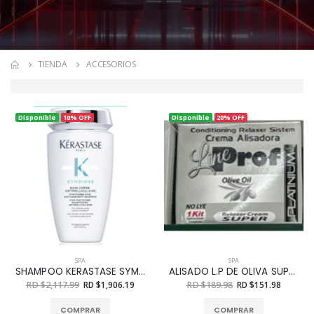
TIENDA
ACCESORIOS
Disponible
10% OFF
Disponible
20% OFF
SPA
SPA
SHAMPOO KERASTASE SYMBIOSE ANTIDRANDRUFF 250ML
ALISADO L.P DE OLIVA SUPER 1AP.
RD $2,117.99
RD $1,906.19
RD $189.98
RD $151.98
COMPRAR
COMPRAR