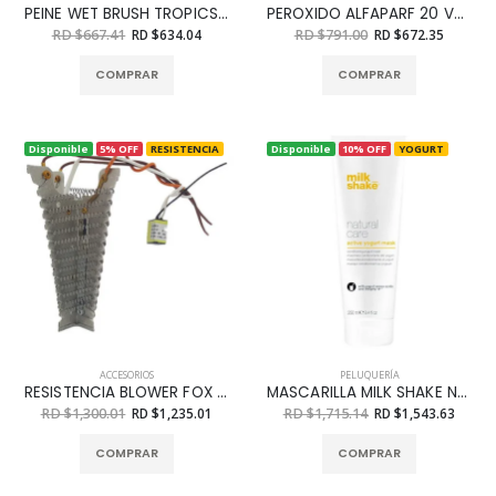
PEINE WET BRUSH TROPICS BIRDS OF PARADISE
PEROXIDO ALFAPARF 20 VOL 1000ML
RD $667.41
RD $634.04
RD $791.00
RD $672.35
COMPRAR
COMPRAR
Disponible
5% OFF
RESISTENCIA
Disponible
10% OFF
YOGURT
ACCESORIOS
PELUQUERÍA
RESISTENCIA BLOWER FOX ION
MASCARILLA MILK SHAKE NATURAL CARE ACTIVE YOGURT 250 ML.
RD $1,300.01
RD $1,235.01
RD $1,715.14
RD $1,543.63
COMPRAR
COMPRAR