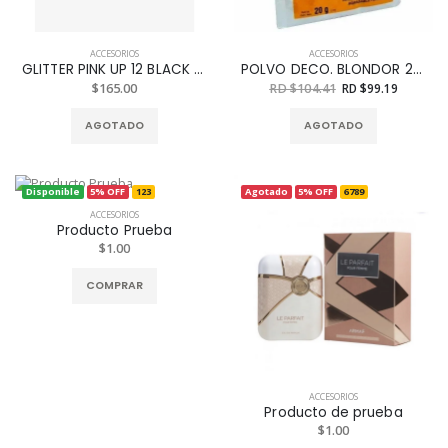
ACCESORIOS
ACCESORIOS
GLITTER PINK UP 12 BLACK REF.PKG12
POLVO DECO. BLONDOR 20 G
$165.00
RD $104.41
RD $99.19
AGOTADO
AGOTADO
Disponible
5% OFF
123
Agotado
5% OFF
6789
ACCESORIOS
Producto Prueba
$1.00
COMPRAR
ACCESORIOS
Producto de prueba
$1.00