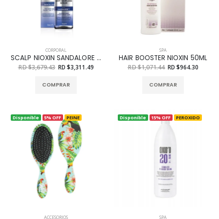
CORPORAL
SPA
SCALP NIOXIN SANDALORE 70 ML
HAIR BOOSTER NIOXIN 50ML
RD $3,679.43
RD $3,311.49
RD $1,071.44
RD $964.30
COMPRAR
COMPRAR
Disponible
5% OFF
PEINE
Disponible
15% OFF
PEROXIDO
ACCESORIOS
SPA