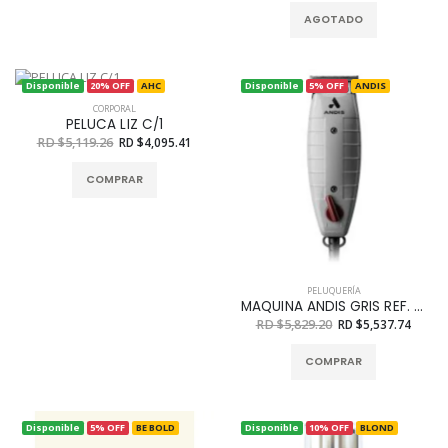
AGOTADO
Disponible
20% OFF
AHC
Disponible
5% OFF
ANDIS
CORPORAL
PELUCA LIZ C/1
RD $5,119.26
RD $4,095.41
COMPRAR
PELUQUERÍA
MAQUINA ANDIS GRIS REF. 04710
RD $5,829.20
RD $5,537.74
COMPRAR
Disponible
5% OFF
BE BOLD
Disponible
10% OFF
BLOND