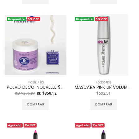
Disponible
5% OFF
Disponible
5% OFF
MOBILIARIO
ACCESORIOS
POLVO DECO. NOUVELLE 9 TONO 120 G
MASCARA PINK UP VOLUME XTREME REF. PKM01 13GRS.
RD $376.97
RD $358.12
$592.51
COMPRAR
COMPRAR
Agotado
5% OFF
Agotado
5% OFF