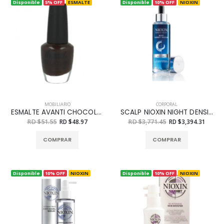
Disponible
5% OFF
ESMALTE
Disponible
10% OFF
NIOXIN
MOBILIARIO
CORPORAL
ESMALTE AVANTI CHOCOLATE NO.16
SCALP NIOXIN NIGHT DENSITY RESCUE 70 ML
RD $51.55
RD $48.97
RD $3,771.45
RD $3,394.31
COMPRAR
COMPRAR
Disponible
10% OFF
NIOXIN
Disponible
10% OFF
NIOXIN