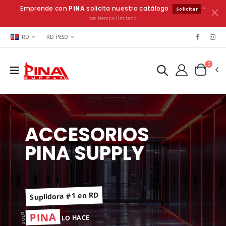
Emprende con
PINA
solicita nuestro catálogo
*
Solicitar
por tiempo limitado.
RD
RD PESO
0
ACCESORIOS
PINA SUPPLY
Suplidora #1 en RD
PINA
SOLO
LO HACE