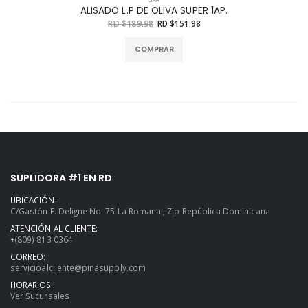
ALISADO L.P DE OLIVA SUPER 1AP.
RD $189.98
RD $151.98
COMPRAR
SUPLIDORA #1 EN RD
UBICACIÓN:
C/Gastón F. Deligne No. 75 La Romana , Zip República Dominicana
ATENCIÓN AL CLIENTE:
+(809) 813 0364
CORREO:
servicioalcliente@pinasupply.com
HORARIOS:
Ver Sucursales