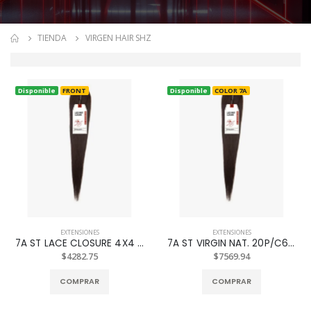
TIENDA
VIRGEN HAIR SHZ
Disponible
FRONT
Disponible
COLOR 7A
EXTENSIONES
EXTENSIONES
7A ST LACE CLOSURE 4X4 NAT BLACK. 14P
7A ST VIRGIN NAT. 20P/C613
$4282.75
$7569.94
COMPRAR
COMPRAR