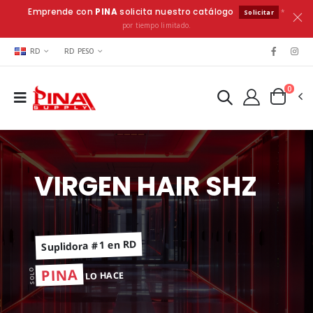
Emprende con
PINA
solicita nuestro catálogo
*
Solicitar
por tiempo limitado.
RD
RD PESO
0
VIRGEN HAIR SHZ
Suplidora #1 en RD
PINA
SOLO
LO HACE