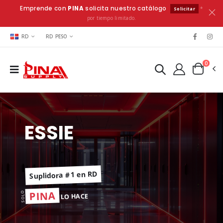
Emprende con
PINA
solicita nuestro catálogo
*
Solicitar
por tiempo limitado.
RD
RD PESO
0
ESSIE
Suplidora #1 en RD
PINA
SOLO
LO HACE