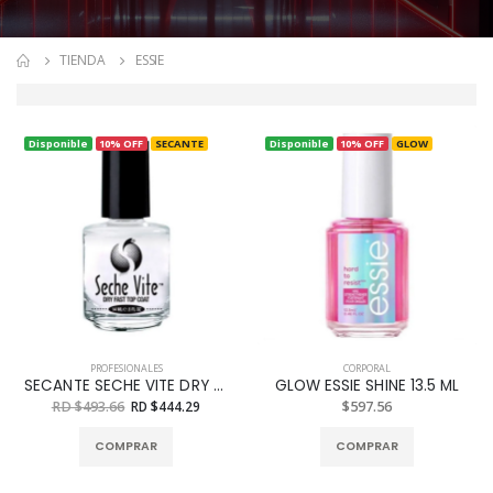
TIENDA
ESSIE
Disponible
10% OFF
SECANTE
Disponible
10% OFF
GLOW
PROFESIONALES
CORPORAL
SECANTE SECHE VITE DRY FAST 14ML
GLOW ESSIE SHINE 13.5 ML
RD $493.66
RD $444.29
$597.56
COMPRAR
COMPRAR