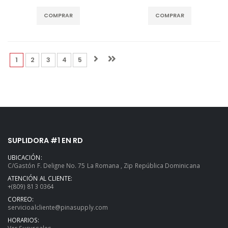
COMPRAR
COMPRAR
(current)
(current)
(current)
(current)
(current)
1
2
3
4
5
SUPLIDORA #1 EN RD
UBICACIÓN:
C/Gastón F. Deligne No. 75 La Romana , Zip República Dominicana
ATENCIÓN AL CLIENTE:
+(809) 813 0364
CORREO:
servicioalcliente@pinasupply.com
HORARIOS:
Ver Sucursales