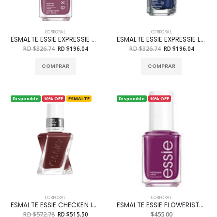
CORPORAL
CORPORAL
ESMALTE ESSIE EXPRESSIE GET A MAUVE ON 33 OZ
ESMALTE ESSIE EXPRESSIE LEFT ON SHRED 33 OZ
RD $326.74
RD $196.04
RD $326.74
RD $196.04
COMPRAR
COMPRAR
Disponible
10% OFF
ESMALTE
Disponible
10% OFF
CORPORAL
CORPORAL
ESMALTE ESSIE CHECKEN IN 13.5 ML
ESMALTE ESSIE FLOWERISTA REF.276
RD $572.78
RD $515.50
$455.00