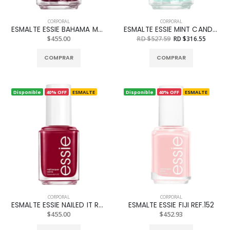
CORPORAL
CORPORAL
ESMALTE ESSIE BAHAMA MAMA REF. 400
ESMALTE ESSIE MINT CANDY APPLE REF. 754
$455.00
RD $527.59
RD $316.55
COMPRAR
COMPRAR
Disponible
40% OFF
ESMALTE
Disponible
40% OFF
ESMALTE
CORPORAL
CORPORAL
ESMALTE ESSIE NAILED IT REF. 1027
ESMALTE ESSIE FIJI REF.152
$455.00
$452.93