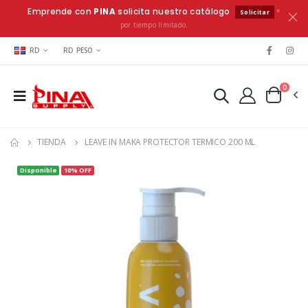
Emprende con
PINA
solicita nuestro catálogo
*
Solicitar
por tiempo limitado.
RD
RD PESO
0
TIENDA
LEAVE IN MAKA PROTECTOR TERMICO 200 ML
Disponible
10% OFF