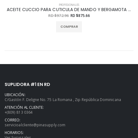
PROFESIONALES
ACEITE CUCCIO PARA CUTICULA DE MANDO Y BERGAMOTA 15 ML
RD $972.96
RD $875.66
COMPRAR
SUPLIDORA #1 EN RD
UBICACIÓN:
C/Gastón F. Deligne No. 75 La Romana , Zip República Dominicana
ATENCIÓN AL CLIENTE:
+(809) 813 0364
CORREO:
servicioalcliente@pinasupply.com
HORARIOS:
Ver Sucursales