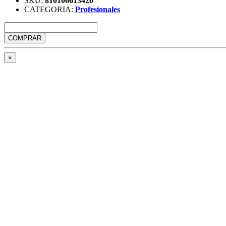
SKU:
810106613420
CATEGORIA:
Profesionales
COMPRAR
×