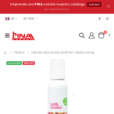
Emprende con
PINA
solicita nuestro catálogo
*
Solicitar
por tiempo limitado.
RD
RD PESO
0
TIENDA
ESPUMA MILK SHAKE WHIPPED CREAM 200 ML.
Disponible
10% OFF