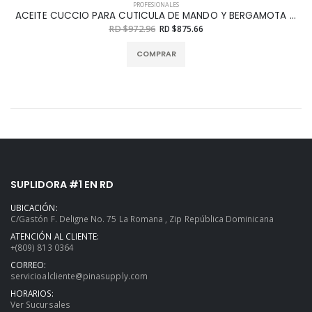
PROFESIONALES
ACEITE CUCCIO PARA CUTICULA DE MANDO Y BERGAMOTA 15 ML
RD $972.96
RD $875.66
COMPRAR
SUPLIDORA #1 EN RD
UBICACIÓN:
C/Gastón F. Deligne No. 75 La Romana , Zip República Dominicana
ATENCIÓN AL CLIENTE:
+(809) 813 0364
CORREO:
servicioalcliente@pinasupply.com
HORARIOS:
Ver Sucursales