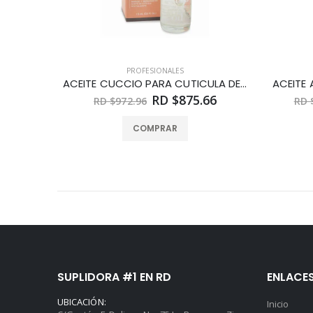
PROFESIONALES
ACEITE CUCCIO PARA CUTICULA DE MANDO Y BERGAMOTA 15 ML
RD $875.66
RD $972.96
RD 
COMPRAR
SUPLIDORA #1 EN RD
ENLACE
UBICACIÓN:
Inicio