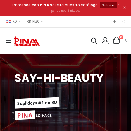
Emprende con
PINA
solicita nuestro catálogo
*
Solicitar
por tiempo limitado.
RD
RD PESO
0
SAY-HI-BEAUTY
Suplidora #1 en RD
PINA
SOLO
LO HACE