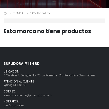
TIENDA
SAY-HI-BEAUTY
Esta marca no tiene productos
SUPLIDORA #1 EN RD
UBICACIÓN:
C/Gastón F. Deligne No. 75 La Romana , Zip República Dominicana
ATENCIÓN AL CLIENTE:
+(809) 813 0364
CORREO:
servicioalcliente@pinasupply.com
HORARIOS:
Ver Sucursales