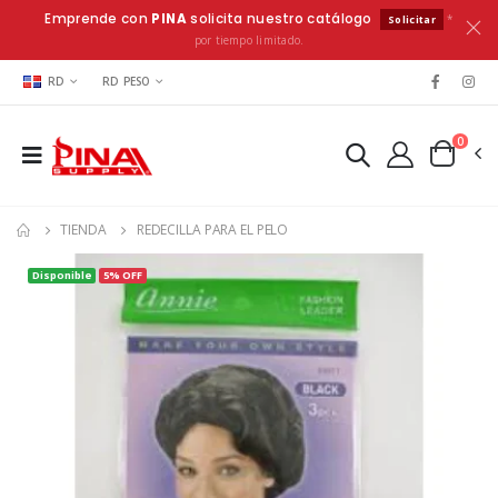
Emprende con
PINA
solicita nuestro catálogo
*
Solicitar
por tiempo limitado.
RD
RD PESO
0
TIENDA
REDECILLA PARA EL PELO
Disponible
5% OFF